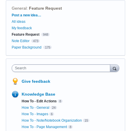
General
:
Feature Request
Categories
Post a new idea…
All ideas
My feedback
Feature Request
948
Note Editor
473
Paper Background
175
Search
Give feedback
Knowledge Base
How To - Edit Actions
8
How To - General
24
How To - Images
6
How To - Note/Notebook Organization
15
How To - Page Management
8