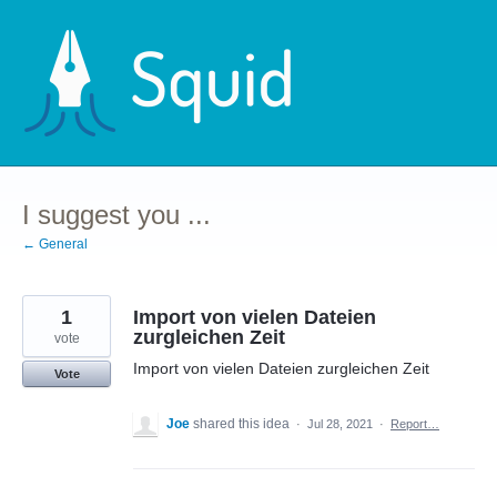
Skip
to
content
I suggest you ...
← General
1
Import von vielen Dateien
zurgleichen Zeit
vote
Import von vielen Dateien zurgleichen Zeit
Vote
Joe
shared this idea
·
Jul 28, 2021
·
Report…